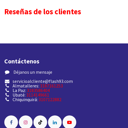
Reseñas de los clientes
Contáctenos
​ Déjanos un mensaje
servicioalcliente@flash93.com
Almatalleres:
3187161253
La Paz:
3183586404
Ubaté:
3114149661
Chiquinquirá:
3107122882