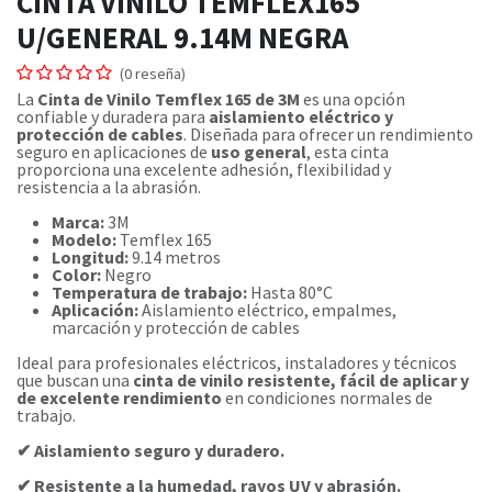
CINTA VINILO TEMFLEX165
U/GENERAL 9.14M NEGRA
(0 reseña)
La
Cinta de Vinilo Temflex 165 de 3M
es una opción
confiable y duradera para
aislamiento eléctrico y
protección de cables
. Diseñada para ofrecer un rendimiento
seguro en aplicaciones de
uso general
, esta cinta
proporciona una excelente adhesión, flexibilidad y
resistencia a la abrasión.
Marca:
3M
Modelo:
Temflex 165
Longitud:
9.14 metros
Color:
Negro
Temperatura de trabajo:
Hasta 80°C
Aplicación:
Aislamiento eléctrico, empalmes,
marcación y protección de cables
Ideal para profesionales eléctricos, instaladores y técnicos
que buscan una
cinta de vinilo resistente, fácil de aplicar y
de excelente rendimiento
en condiciones normales de
trabajo.
✔ Aislamiento seguro y duradero.
✔ Resistente a la humedad, rayos UV y abrasión.