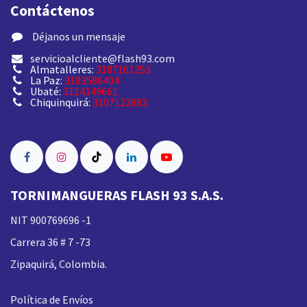
Contáctenos
​ Déjanos un mensaje
servicioalcliente@flash93.com
Almatalleres:
3187161253
La Paz:
3183586404
Ubaté:
3114149661
Chiquinquirá:
3107122882
TORNIMANGUERAS FLASH 93 S.A.S.
NIT 900769696 -1
Carrera 36 # 7 -73
Zipaquirá, Colombia.
Política de Envíos