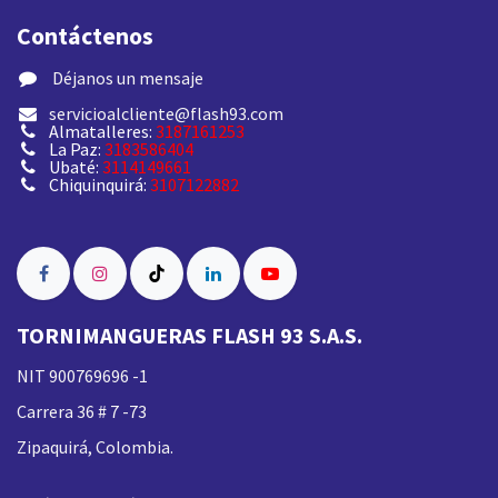
Contáctenos
​ Déjanos un mensaje
servicioalcliente@flash93.com
Almatalleres:
3187161253
La Paz:
3183586404
Ubaté:
3114149661
Chiquinquirá:
3107122882
TORNIMANGUERAS FLASH 93 S.A.S.
NIT 900769696 -1
Carrera 36 # 7 -73
Zipaquirá, Colombia.