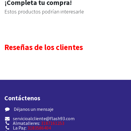
¡Completa tu compra!
Estos productos podrían interesarle
Reseñas de los clientes
Contáctenos
​ Déjanos un mensaje
servicioalcliente@flash93.com
Almatalleres:
3187161253
La Paz:
3183586404