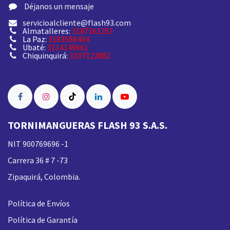
​ Déjanos un mensaje
servicioalcliente@flash93.com
Almatalleres:
3187161253
La Paz:
3183586404
Ubaté:
3114149661
Chiquinquirá:
3107122882
TORNIMANGUERAS FLASH 93 S.A.S.
NIT 900769696 -1
Carrera 36 # 7 -73
Zipaquirá, Colombia.
Política de Envíos
Política de Garantía