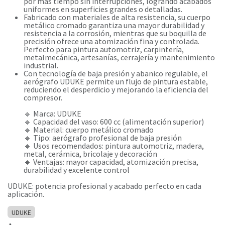
por más tiempo sin interrupciones, logrando acabados
uniformes en superficies grandes o detalladas.
Fabricado con materiales de alta resistencia, su cuerpo
metálico cromado garantiza una mayor durabilidad y
resistencia a la corrosión, mientras que su boquilla de
precisión ofrece una atomización fina y controlada.
Perfecto para pintura automotriz, carpintería,
metalmecánica, artesanías, cerrajería y mantenimiento
industrial.
Con tecnología de baja presión y abanico regulable, el
aerógrafo UDUKE permite un flujo de pintura estable,
reduciendo el desperdicio y mejorando la eficiencia del
compresor.
🔹 Marca: UDUKE
🔹 Capacidad del vaso: 600 cc (alimentación superior)
🔹 Material: cuerpo metálico cromado
🔹 Tipo: aerógrafo profesional de baja presión
🔹 Usos recomendados: pintura automotriz, madera,
metal, cerámica, bricolaje y decoración
🔹 Ventajas: mayor capacidad, atomización precisa,
durabilidad y excelente control
UDUKE: potencia profesional y acabado perfecto en cada
aplicación.
UDUKE