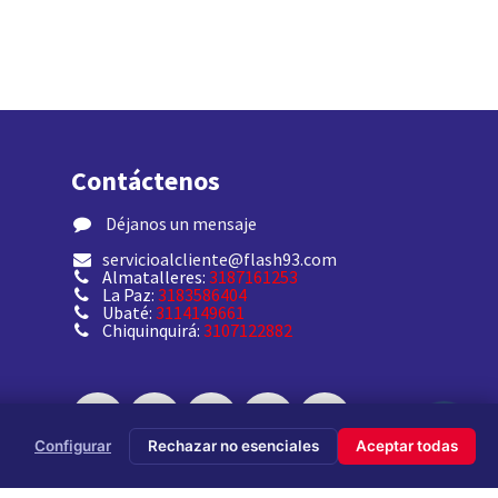
Contáctenos
​ Déjanos un mensaje
servicioalcliente@flash93.com
Almatalleres:
3187161253
La Paz:
3183586404
Ubaté:
3114149661
Chiquinquirá:
3107122882
Configurar
Rechazar no esenciales
Aceptar todas