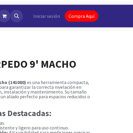
NotiFlash
Iniciar sesión
Compra Aquí
RPEDO 9' MACHO
cho (141080)
es una herramienta compacta,
 para garantizar la correcta nivelación en
n, instalación y mantenimiento. Su tamaño
 un aliado perfecto para espacios reducidos o
as Destacadas:
as.
istente y ligero para uso continuo.
ión:
Alta visibilidad para mediciones precisas.