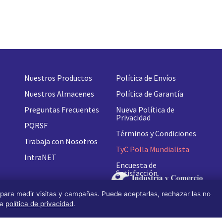
Nuestros Productos
Política de Envíos
Nuestros Almacenes
Política de Garantía
Preguntas Frecuentes
Nueva
Política de
Privacidad
PQRSF
Términos y Condiciones
Trabaja con Nosotros
TyC Polla Mundialista
IntraNET
Encuesta de
Satisfacción
 para medir visitas y campañas. Puede aceptarlas, rechazar las no
ra
política de privacidad
.
n by OS Design)