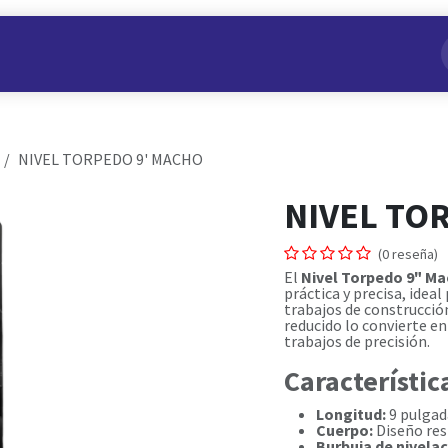
s
Nuestros Productos
Conviértete en Aliado
Nosotros
NIVEL TORPEDO 9' MACHO
NIVEL TO
(0 reseña)
El
Nivel Torpedo 9" Ma
práctica y precisa, ideal
trabajos de construcció
reducido lo convierte en
trabajos de precisión.
Característic
Longitud:
9 pulgad
Cuerpo:
Diseño res
Burbuja de nivelac