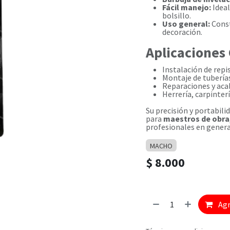
Fácil manejo:
Ideal
bolsillo.
Uso general:
Const
decoración.
Aplicaciones
Instalación de repi
Montaje de tuberías
Reparaciones y aca
Herrería, carpinter
Su precisión y portabili
para
maestros de obra,
profesionales en genera
MACHO
$
8.000
Agr