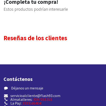
¡Completa tu compra!
Estos productos podrían interesarle
Reseñas de los clientes
Contáctenos
​ Déjanos un mensaje
servicioalcliente@flash93.com
Almatalleres:
3187161253
La Paz:
3183586404