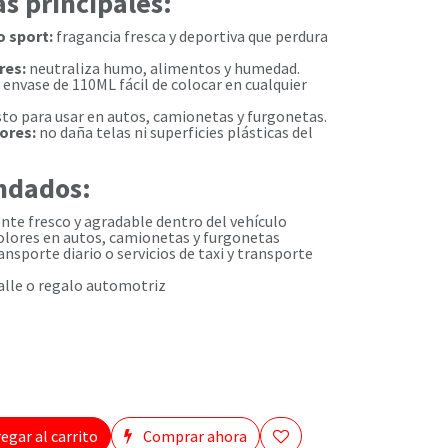
as principales:
 sport:
fragancia fresca y deportiva que perdura
res:
neutraliza humo, alimentos y humedad.
envase de 110ML fácil de colocar en cualquier
sto para usar en autos, camionetas y furgonetas.
ores:
no daña telas ni superficies plásticas del
ndados:
te fresco y agradable dentro del vehículo
olores en autos, camionetas y furgonetas
ransporte diario o servicios de taxi y transporte
lle o regalo automotriz
egar al carrito
Comprar ahora