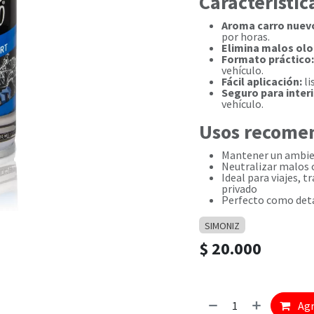
Característic
Aroma carro nuevo
por horas.
Elimina malos olo
Formato práctico:
vehículo.
Fácil aplicación:
li
Seguro para interi
vehículo.
Usos recome
Mantener un ambien
Neutralizar malos 
Ideal para viajes, t
privado
Perfecto como deta
SIMONIZ
$
20.000
Agr