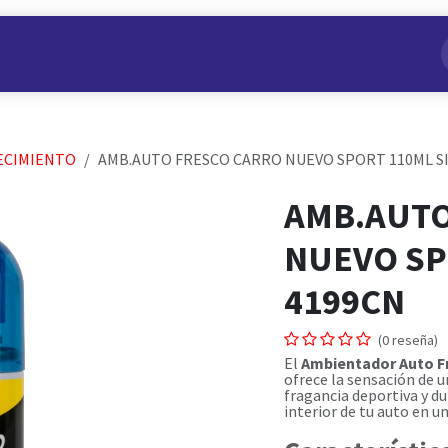
s
Nuestros Productos
Conviértete en Aliado
Nosotros
ECIMIENTO
AMB.AUTO FRESCO CARRO NUEVO SPORT 110ML S
AMB.AUTO
NUEVO SP
4199CN
(0 reseña)
El
Ambientador Auto F
ofrece la sensación de u
fragancia deportiva y d
interior de tu auto en u