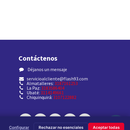
Contáctenos
​ Déjanos un mensaje
servicioalcliente@flash93.com
Almatalleres:
3187161253
La Paz:
3183586404
Ubaté:
3114149661
Chiquinquirá:
3107122882
Configurar
Rechazar no esenciales
Aceptar todas