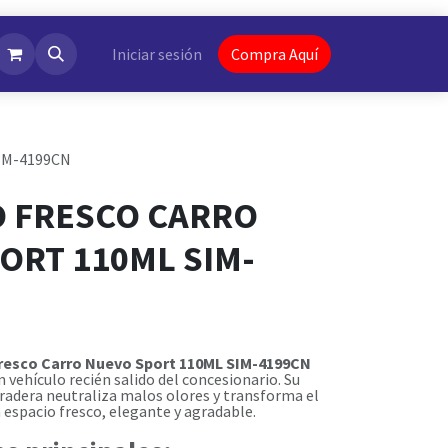
NotiFlash
Iniciar sesión
Compra Aquí
IM-4199CN
 FRESCO CARRO
ORT 110ML SIM-
resco Carro Nuevo Sport 110ML SIM-4199CN
n vehículo recién salido del concesionario. Su
uradera neutraliza malos olores y transforma el
n espacio fresco, elegante y agradable.