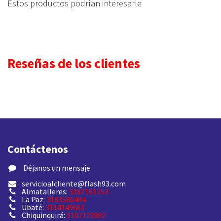
Estos productos podrían interesarle
Reseñas de los clientes
Contáctenos
​ Déjanos un mensaje
servicioalcliente@flash93.com
Almatalleres:
3187161253
La Paz:
3183586404
Ubaté:
3114149661
Chiquinquirá:
3107122882