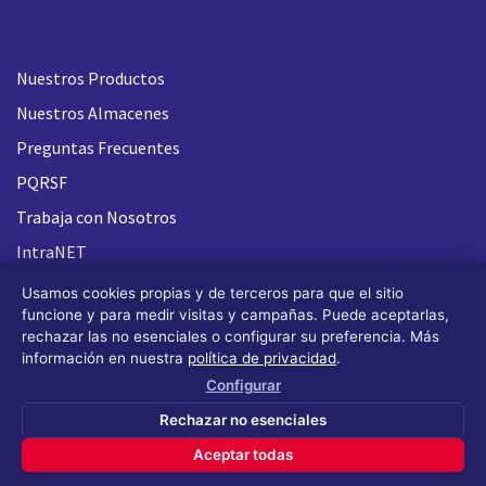
Nuestros Productos
Nuestros Almacenes
Preguntas Frecuentes
PQRSF
Trabaja con Nosotros
IntraNET
Usamos cookies propias y de terceros para que el sitio
funcione y para medir visitas y campañas. Puede aceptarlas,
rechazar las no esenciales o configurar su preferencia. Más
información en nuestra
política de privacidad
.
Configurar
Rechazar no esenciales
Aceptar todas
Todos los derechos reservados FLASH 93
®
(Design by OS
Design)