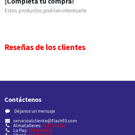
¡Completa tu compra!
Estos productos podrían interesarle
Reseñas de los clientes
Contáctenos
​ Déjanos un mensaje
servicioalcliente@flash93.com
Almatalleres:
3187161253
La Paz:
3183586404
Ubaté:
3114149661