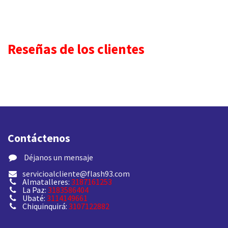
Reseñas de los clientes
Contáctenos
​ Déjanos un mensaje
servicioalcliente@flash93.com
Almatalleres:
3187161253
La Paz:
3183586404
Ubaté:
3114149661
Chiquinquirá:
3107122882