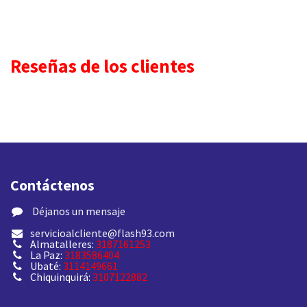
Reseñas de los clientes
Contáctenos
​ Déjanos un mensaje
servicioalcliente@flash93.com
Almatalleres:
3187161253
La Paz:
3183586404
Ubaté:
3114149661
Chiquinquirá:
3107122882