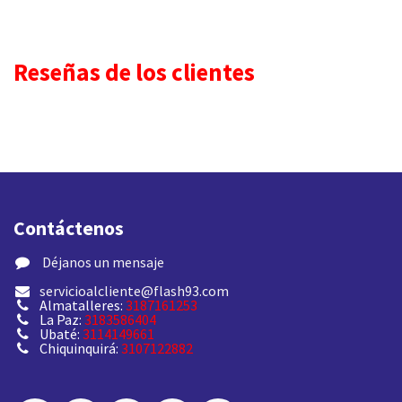
Reseñas de los clientes
Contáctenos
​ Déjanos un mensaje
servicioalcliente@flash93.com
Almatalleres:
3187161253
La Paz:
3183586404
Ubaté:
3114149661
Chiquinquirá:
3107122882