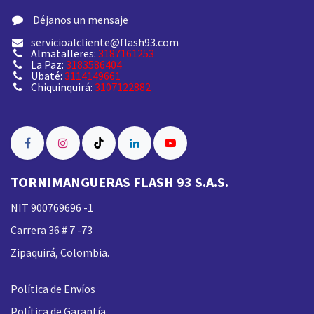
​ Déjanos un mensaje
servicioalcliente@flash93.com
Almatalleres:
3187161253
La Paz:
3183586404
Ubaté:
3114149661
Chiquinquirá:
3107122882
TORNIMANGUERAS FLASH 93 S.A.S.
NIT 900769696 -1
Carrera 36 # 7 -73
Zipaquirá, Colombia.
Política de Envíos
Política de Garantía