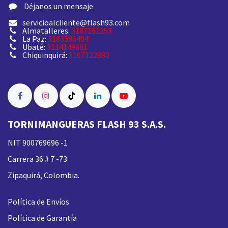
​ Déjanos un mensaje
servicioalcliente@flash93.com
Almatalleres:
3187161253
La Paz:
3183586404
Ubaté:
3114149661
Chiquinquirá:
3107122882
TORNIMANGUERAS FLASH 93 S.A.S.
NIT 900769696 -1
Carrera 36 # 7 -73
Zipaquirá, Colombia.
Política de Envíos
Política de Garantía