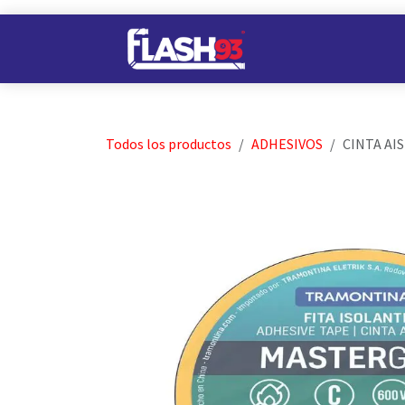
Ir al contenido
Nuestros Almacene
Todos los productos
ADHESIVOS
CINTA AI