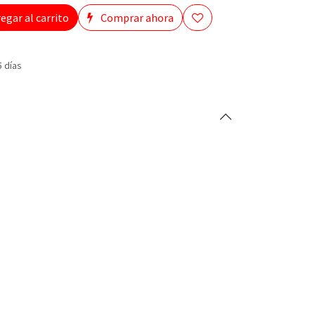
egar al carrito
Comprar ahora
5 días