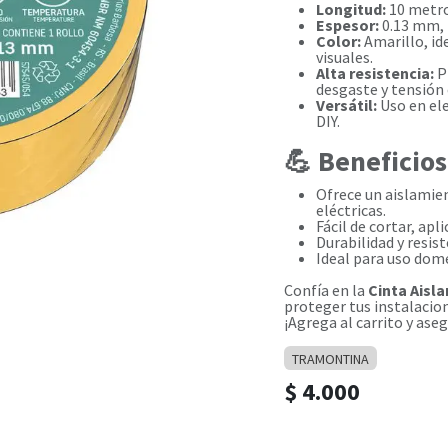
Longitud:
10 metros
Espesor:
0.13 mm, 
Color:
Amarillo, ide
visuales.
Alta resistencia:
P
desgaste y tensión 
Versátil:
Uso en ele
DIY.
💪 Beneficios
Ofrece un aislamie
eléctricas.
Fácil de cortar, apl
Durabilidad y resis
Ideal para uso domé
Confía en la
Cinta Aisl
proteger tus instalacion
¡Agrega al carrito y ase
TRAMONTINA
$
4.000