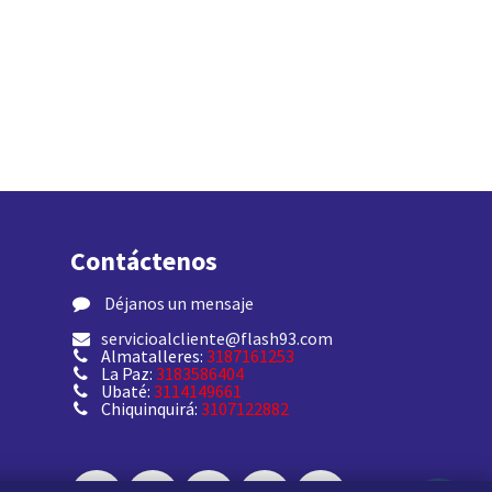
Contáctenos
​ Déjanos un mensaje
servicioalcliente@flash93.com
Almatalleres:
3187161253
La Paz:
3183586404
Ubaté:
3114149661
Chiquinquirá:
3107122882