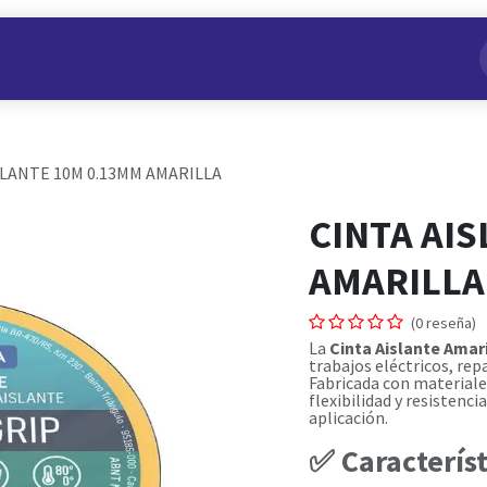
s
Nuestros Productos
Conviértete en Aliado
Nosotros
SLANTE 10M 0.13MM AMARILLA
CINTA AI
AMARILLA
(0 reseña)
La
Cinta Aislante Amar
trabajos eléctricos, rep
Fabricada con materiales
flexibilidad y resistenc
aplicación.
✅ Característ