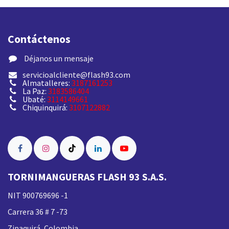
Contáctenos
​ Déjanos un mensaje
servicioalcliente@flash93.com
Almatalleres:
3187161253
La Paz:
3183586404
Ubaté:
3114149661
Chiquinquirá:
3107122882
TORNIMANGUERAS FLASH 93 S.A.S.
NIT 900769696 -1
Carrera 36 # 7 -73
Zipaquirá, Colombia.