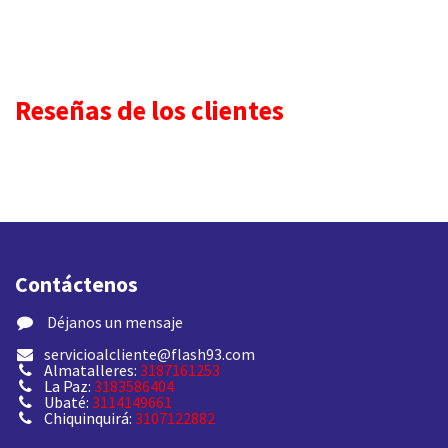
Reseñas de los clientes
Contáctenos
​ Déjanos un mensaje
servicioalcliente@flash93.com
Almatalleres:
3187161253
La Paz:
3183586404
Ubaté:
3114149661
Chiquinquirá:
3107122882