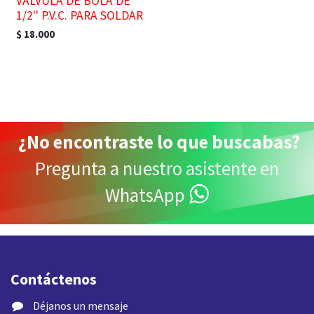
VÁLVULA DE BOLA DE
1/2'' P.V.C. PARA SOLDAR
$
18.000
¿
No encontraste lo que buscabas
?
Pregunta a nuestro asistente en
WhatsApp
Contáctenos
​ Déjanos un mensaje