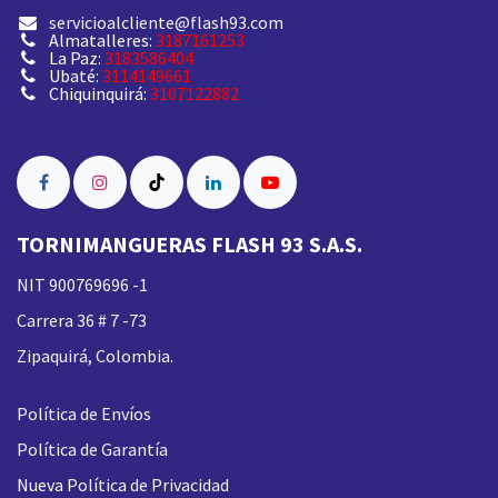
servicioalcliente@flash93.com
Almatalleres:
3187161253
La Paz:
3183586404
Ubaté:
3114149661
Chiquinquirá:
3107122882
TORNIMANGUERAS FLASH 93 S.A.S.
NIT 900769696 -1
Carrera 36 # 7 -73
Zipaquirá, Colombia.
Política de Envíos
Política de Garantía
Nueva
Política de Privacidad