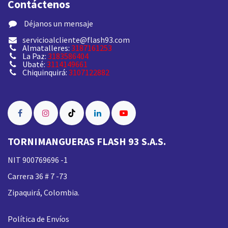
Contáctenos
​ Déjanos un mensaje
servicioalcliente@flash93.com
Almatalleres:
3187161253
La Paz:
3183586404
Ubaté:
3114149661
Chiquinquirá:
3107122882
TORNIMANGUERAS FLASH 93 S.A.S.
NIT 900769696 -1
Carrera 36 # 7 -73
Zipaquirá, Colombia.
Política de Envíos