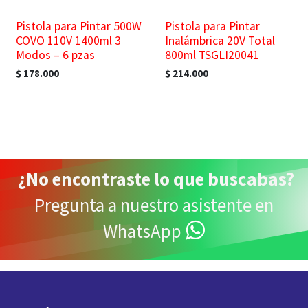
¡Nuevo!
¡Nuevo!
Pistola para Pintar 500W
Pistola para Pintar
COVO 110V 1400ml 3
Inalámbrica 20V Total
Modos – 6 pzas
800ml TSGLI20041
$
178.000
$
214.000
¿
No encontraste lo que buscabas
?
Pregunta a nuestro asistente en
WhatsApp