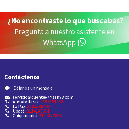
¿
No encontraste lo que buscabas
?
Pregunta a nuestro asistente en
WhatsApp
Contáctenos
​ Déjanos un mensaje
servicioalcliente@flash93.com
Almatalleres:
3187161253
La Paz:
3183586404
Ubaté:
3114149661
Chiquinquirá:
3107122882