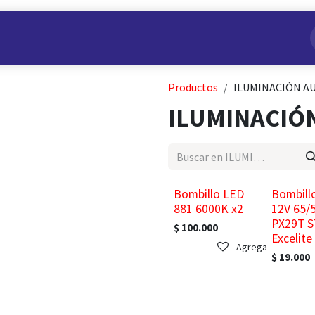
s
Nuestros Productos
Conviértete en Aliado
Nosotros
Productos
ILUMINACIÓN A
ILUMINACIÓ
Bombillo LED
Bombill
881 6000K x2
12V 65/
PX29T 
$
100.000
Excelite
Agregar a la lista
$
19.000