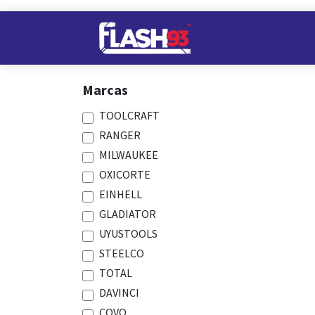
Ir al contenido
Nuestros Almacene
Marcas
TOOLCRAFT
RANGER
MILWAUKEE
OXICORTE
EINHELL
GLADIATOR
UYUSTOOLS
STEELCO
TOTAL
DAVINCI
COVO