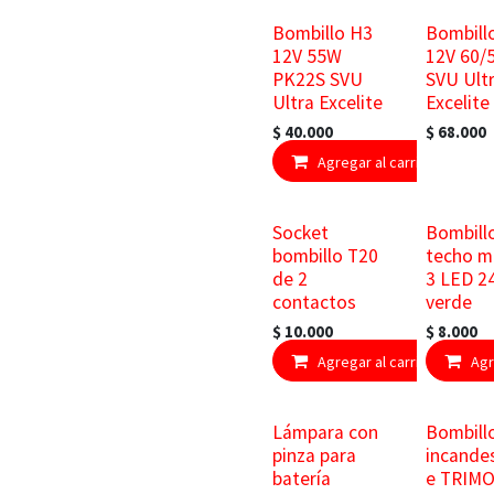
Bombillo H3
Bombill
12V 55W
12V 60/
PK22S SVU
SVU Ult
Ultra Excelite
Excelite
$
40.000
$
68.000
Agregar al carrito
Socket
Bombill
bombillo T20
techo m
de 2
3 LED 2
contactos
verde
$
10.000
$
8.000
Agregar al carrito
Agr
Lámpara con
Bombill
pinza para
incande
batería
e TRIM