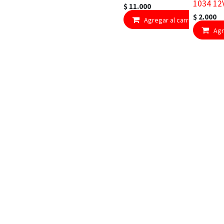
1034 12
$
11.000
$
2.000
Agregar al carrito
Agr