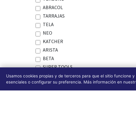
ABRACOL
TARRAJAS
TELA
NEO
KATCHER
ARISTA
BETA
SUPER TOOLS
CABLE TIE
Usamos cookies propias y de terceros para que el sitio funcione y
esenciales o configurar su preferencia. Más información en nuest
Security
MAKITA
AFIX
TRUPER
JASIC
JIAMEISI
PEGATANKE