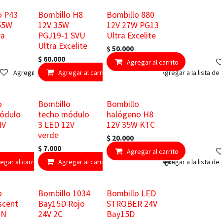
o P43
Bombillo H8
Bombillo 880
55W
12V 35W
12V 27W PG13
ra
PGJ19-1 SVU
Ultra Excelite
Ultra Excelite
$
50.000
$
60.000
Agregar al carrito
Agregar a la lista de deseos
Agregar a la lista de deseos
Agregar al carrito
Agregar a la lista d
o
Bombillo
Bombillo
ódulo
techo módulo
halógeno H8
4V
3 LED 12V
12V 35W KTC
verde
$
20.000
$
7.000
Agregar al carrito
egar al carrito
Agregar a la lista de deseos
Agregar al carrito
Agregar a la lista de deseos
Agregar a la lista d
o
Bombillo 1034
Bombillo LED
scent
Bay15D Rojo
STROBER 24V
ON
24V 2C
Bay15D