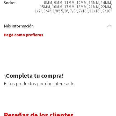
Socket
8MM
,
9MM
,
11MM
,
12MM
,
13MM
,
14MM
,
15MM
,
16MM
,
17MM
,
18MM
,
21MM
,
22MM
,
1/2"
,
3/4"
,
3/8"
,
5/8"
,
7/8"
,
7/16"
,
11/16"
,
9/16"
Más información
Paga como prefieras
¡Completa tu compra!
Estos productos podrían interesarle
Reseñas de los clientes