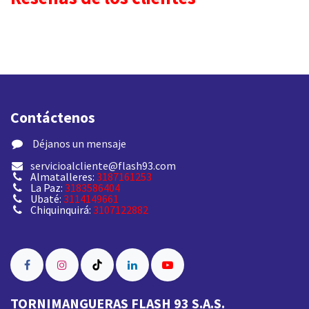
Contáctenos
​ Déjanos un mensaje
servicioalcliente@flash93.com
Almatalleres:
3187161253
La Paz:
3183586404
Ubaté:
3114149661
Chiquinquirá:
3107122882
TORNIMANGUERAS FLASH 93 S.A.S.