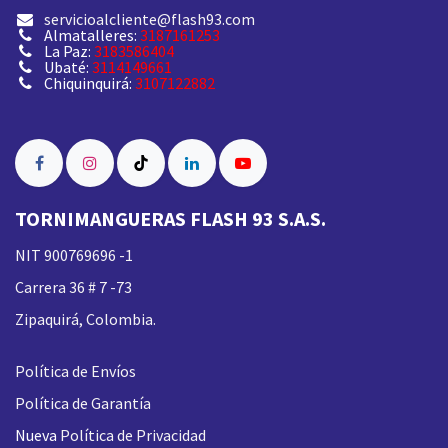
servicioalcliente@flash93.com
Almatalleres:
3187161253
La Paz:
3183586404
Ubaté:
3114149661
Chiquinquirá:
3107122882
TORNIMANGUERAS FLASH 93 S.A.S.
NIT 900769696 -1
Carrera 36 # 7 -73
Zipaquirá, Colombia.
Política de Envíos
Política de Garantía
Nueva
Política de Privacidad