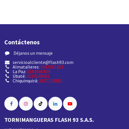
Contáctenos
​ Déjanos un mensaje
servicioalcliente@flash93.com
Almatalleres:
3187161253
La Paz:
3183586404
Ubaté:
3114149661
Chiquinquirá:
3107122882
TORNIMANGUERAS FLASH 93 S.A.S.