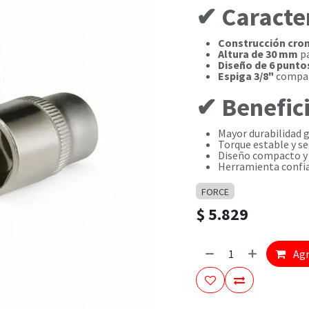
✔ Caracter
Construcción cr
Altura de 30 mm
pa
Diseño de 6 punto
Espiga 3/8"
compati
✔ Benefici
Mayor durabilidad g
Torque estable y se
Diseño compacto y 
Herramienta confiab
FORCE
$
5.829
Agr