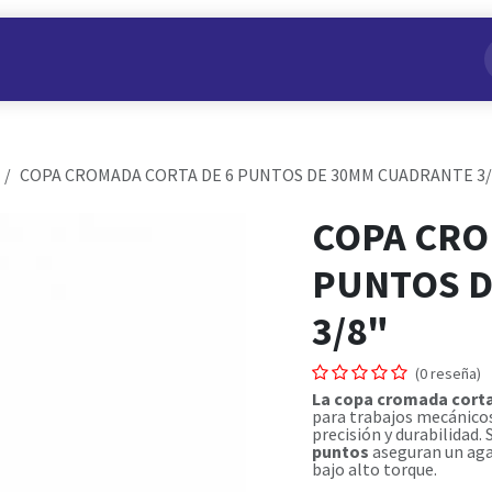
s
Nuestros Productos
Conviértete en Aliado
Nosotros
COPA CROMADA CORTA DE 6 PUNTOS DE 30MM CUADRANTE 3/
COPA CRO
PUNTOS D
3/8"
(0 reseña)
La copa cromada cort
para trabajos mecánicos
precisión y durabilidad.
puntos
aseguran un agar
bajo alto torque.