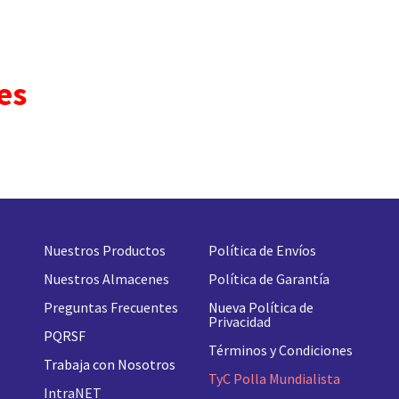
es
Nuestros Productos
Política de Envíos
Nuestros Almacenes
Política de Garantía
Preguntas Frecuentes
Nueva
Política de
Privacidad
PQRSF
Términos y Condiciones
Trabaja con Nosotros
TyC Polla Mundialista
IntraNET