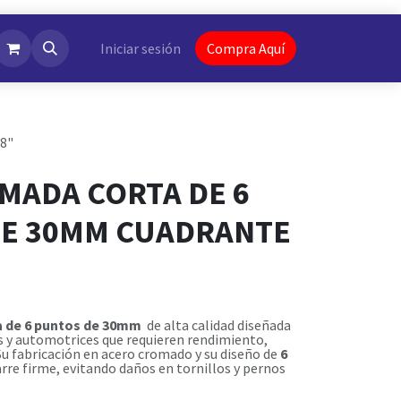
NotiFlash
Iniciar sesión
Compra Aquí
8"
MADA CORTA DE 6
E 30MM CUADRANTE
a de 6 puntos de 30mm
de alta calidad diseñada
 y automotrices que requieren rendimiento,
 Su fabricación en acero cromado y su diseño de
6
re firme, evitando daños en tornillos y pernos