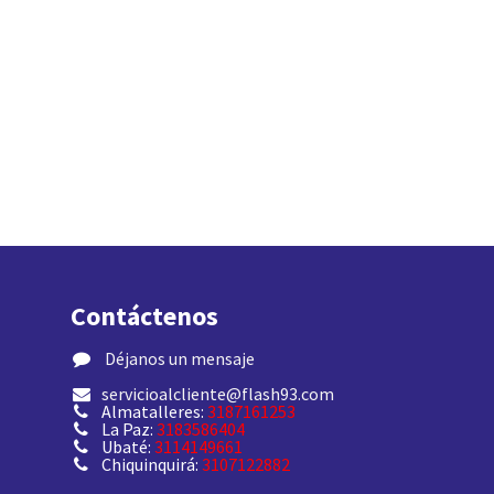
Contáctenos
​ Déjanos un mensaje
servicioalcliente@flash93.com
Almatalleres:
3187161253
La Paz:
3183586404
Ubaté:
3114149661
Chiquinquirá:
3107122882