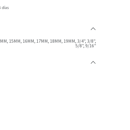
5 días
4MM
,
15MM
,
16MM
,
17MM
,
18MM
,
19MM
,
3/4"
,
3/8"
,
5/8"
,
9/16"