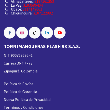
Almatalleres:
3187161253
La Paz:
3183586404
Ubaté:
3114149661
Chiquinquirá:
3107122882
TORNIMANGUERAS FLASH 93 S.A.S.
NIT 900769696 -1
Carrera 36 # 7 -73
Zipaquirá, Colombia.
Política de Envíos
Política de Garantía
Nueva
Política de Privacidad
Términos y Condiciones