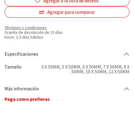
Agregar a la lista de deseos
Agregar para comparar
Términos y condiciones
Grantía de devolución de 15 días
Envío: 2-3 días hábiles
Especificaciones
Tamaño
3 X 50MM
,
5 X 50MM
,
6 X 50MM
,
7 X 50MM
,
8 X
50MM
,
10 X 50MM
,
12 X 50MM
Más información
Paga como prefieras