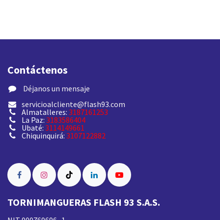
Contáctenos
​ Déjanos un mensaje
servicioalcliente@flash93.com
Almatalleres:
3187161253
La Paz:
3183586404
Ubaté:
3114149661
Chiquinquirá:
3107122882
TORNIMANGUERAS FLASH 93 S.A.S.
NIT 900769696 -1