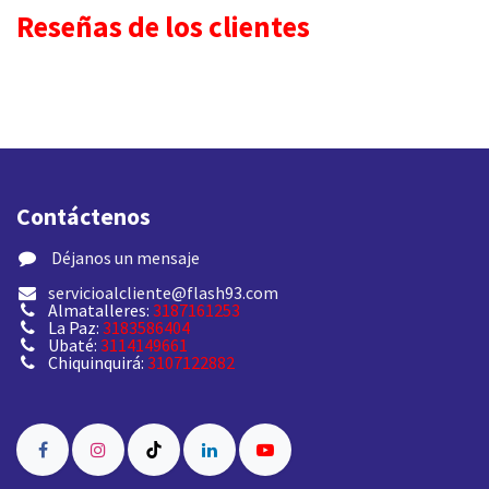
Reseñas de los clientes
Contáctenos
​ Déjanos un mensaje
servicioalcliente@flash93.com
Almatalleres:
3187161253
La Paz:
3183586404
Ubaté:
3114149661
Chiquinquirá:
3107122882