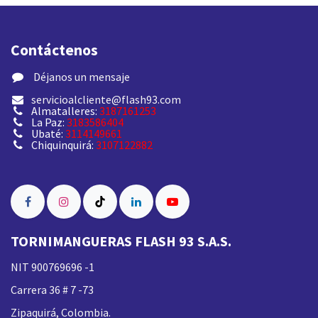
Contáctenos
​ Déjanos un mensaje
servicioalcliente@flash93.com
Almatalleres:
3187161253
La Paz:
3183586404
Ubaté:
3114149661
Chiquinquirá:
3107122882
TORNIMANGUERAS FLASH 93 S.A.S.
NIT 900769696 -1
Carrera 36 # 7 -73
Zipaquirá, Colombia.