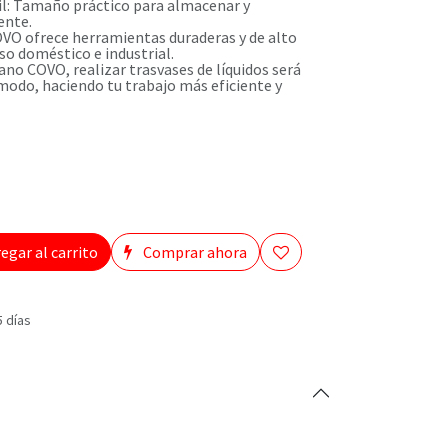
l: Tamaño práctico para almacenar y
ente.
OVO ofrece herramientas duraderas y de alto
so doméstico e industrial.
no COVO, realizar trasvases de líquidos será
modo, haciendo tu trabajo más eficiente y
egar al carrito
Comprar ahora
5 días