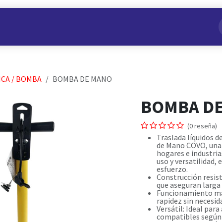
s
Nuestros Productos
Conviértete en Aliado
Nosotros
CA / BOMBA
BOMBA DE MANO
BOMBA D
(0 reseña)
Traslada líquidos d
de Mano COVO, una 
hogares e industria
uso y versatilidad,
esfuerzo.
Construcción resist
que aseguran larga v
Funcionamiento man
rapidez sin necesida
Versátil: Ideal para
compatibles según 