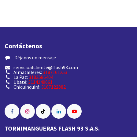
Contáctenos
​ Déjanos un mensaje
servicioalcliente@flash93.com
Almatalleres:
3187161253
La Paz:
3183586404
Ubaté:
3114149661
Chiquinquirá:
3107122882
TORNIMANGUERAS FLASH 93 S.A.S.