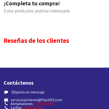
¡Completa tu compra!
Estos productos podrían interesarle
Reseñas de los clientes
Contáctenos
​ Déjanos un mensaje
servicioalcliente@flash93.com
Almatalleres:
3187161253
La Paz:
3183586404