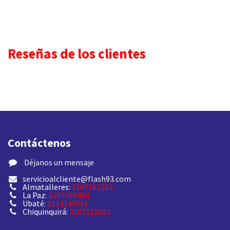
Reseñas de los clientes
Contáctenos
​ Déjanos un mensaje
servicioalcliente@flash93.com
Almatalleres:
3187161253
La Paz:
3183586404
Ubaté:
3114149661
Chiquinquirá:
3107122882