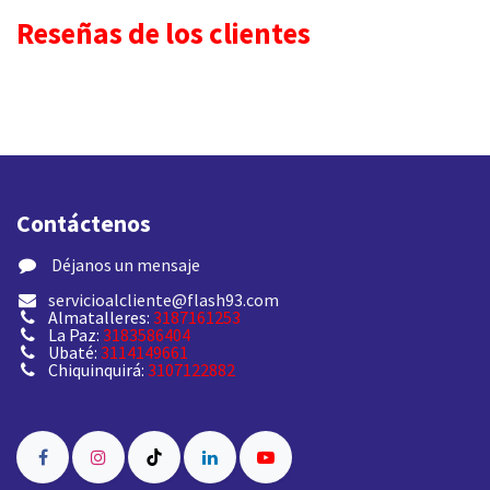
Reseñas de los clientes
Contáctenos
​ Déjanos un mensaje
servicioalcliente@flash93.com
Almatalleres:
3187161253
La Paz:
3183586404
Ubaté:
3114149661
Chiquinquirá:
3107122882