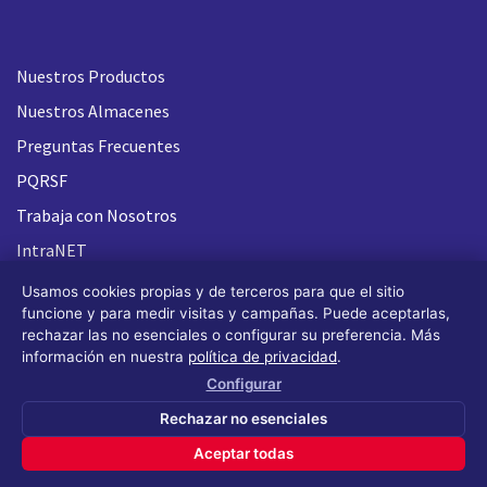
Nuestros Productos
Nuestros Almacenes
Preguntas Frecuentes
PQRSF
Trabaja con Nosotros
IntraNET
Usamos cookies propias y de terceros para que el sitio
funcione y para medir visitas y campañas. Puede aceptarlas,
rechazar las no esenciales o configurar su preferencia. Más
información en nuestra
política de privacidad
.
Configurar
Rechazar no esenciales
Aceptar todas
Todos los derechos reservados FLASH 93
®
(Design by OS
Design)