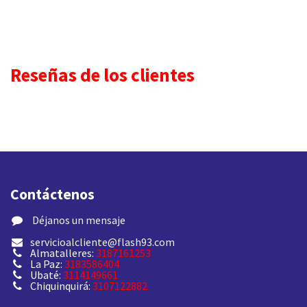
Reseñas de los clientes
Contáctenos
​ Déjanos un mensaje
servicioalcliente@flash93.com
Almatalleres:
3187161253
La Paz:
3183586404
Ubaté:
3114149661
Chiquinquirá:
3107122882