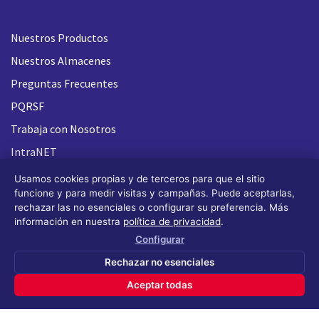
Nuestros Productos
Nuestros Almacenes
Preguntas Frecuentes
PQRSF
Trabaja con Nosotros
IntraNET
Usamos cookies propias y de terceros para que el sitio
funcione y para medir visitas y campañas. Puede aceptarlas,
rechazar las no esenciales o configurar su preferencia. Más
información en nuestra
política de privacidad
.
Configurar
Rechazar no esenciales
Aceptar todas
Todos los derechos reservados FLASH 93
®
(Design by OS
Design)