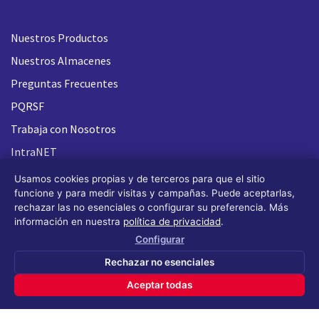
Nuestros Productos
Nuestros Almacenes
Preguntas Frecuentes
PQRSF
Trabaja con Nosotros
IntraNET
Usamos cookies propias y de terceros para que el sitio
funcione y para medir visitas y campañas. Puede aceptarlas,
rechazar las no esenciales o configurar su preferencia. Más
información en nuestra
política de privacidad
.
Configurar
Rechazar no esenciales
Aceptar todas
Todos los derechos reservados FLASH 93
®
(Design by OS
Design)