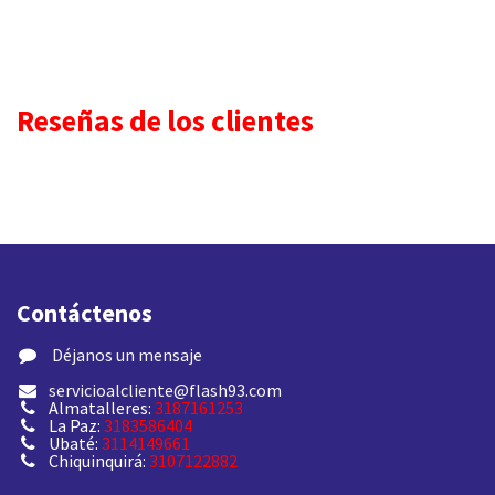
Reseñas de los clientes
Contáctenos
​ Déjanos un mensaje
servicioalcliente@flash93.com
Almatalleres:
3187161253
La Paz:
3183586404
Ubaté:
3114149661
Chiquinquirá:
3107122882