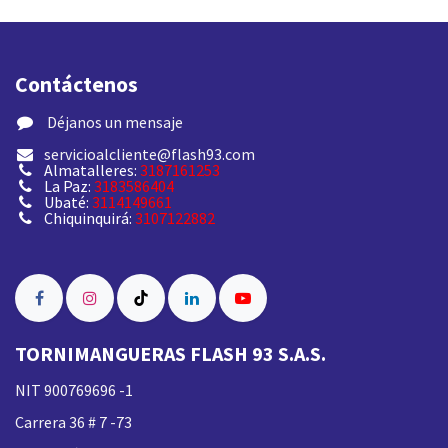
Contáctenos
​ Déjanos un mensaje
servicioalcliente@flash93.com
Almatalleres:
3187161253
La Paz:
3183586404
Ubaté:
3114149661
Chiquinquirá:
3107122882
TORNIMANGUERAS FLASH 93 S.A.S.
NIT 900769696 -1
Carrera 36 # 7 -73