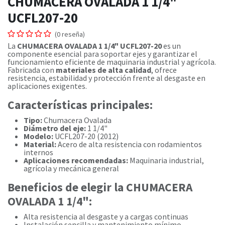
CHUMACERA OVALADA 1 1/4"
UCFL207-20
(0 reseña)
La
CHUMACERA OVALADA 1 1/4" UCFL207-20
es un
componente esencial para soportar ejes y garantizar el
funcionamiento eficiente de maquinaria industrial y agrícola.
Fabricada con
materiales de alta calidad
, ofrece
resistencia, estabilidad y protección frente al desgaste en
aplicaciones exigentes.
Características principales:
Tipo:
Chumacera Ovalada
Diámetro del eje:
1 1/4"
Modelo:
UCFL207-20 (2012)
Material:
Acero de alta resistencia con rodamientos
internos
Aplicaciones recomendadas:
Maquinaria industrial,
agrícola y mecánica general
Beneficios de elegir la CHUMACERA
OVALADA 1 1/4":
Alta resistencia al desgaste y a cargas continuas
Instalación sencilla y mantenimiento mínimo