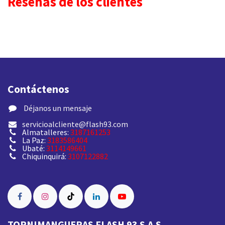
Reseñas de los clientes
Contáctenos
​ Déjanos un mensaje
servicioalcliente@flash93.com
Almatalleres:
3187161253
La Paz:
3183586404
Ubaté:
3114149661
Chiquinquirá:
3107122882
TORNIMANGUERAS FLASH 93 S.A.S.