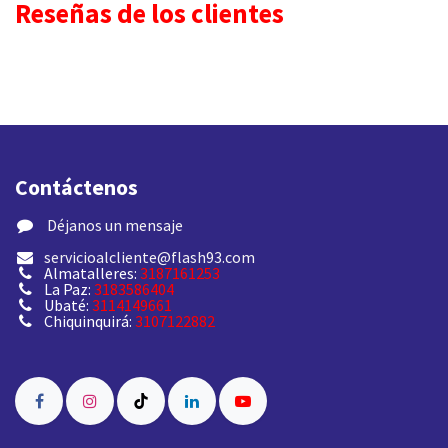
Reseñas de los clientes
Contáctenos
​ Déjanos un mensaje
servicioalcliente@flash93.com
Almatalleres:
3187161253
La Paz:
3183586404
Ubaté:
3114149661
Chiquinquirá:
3107122882