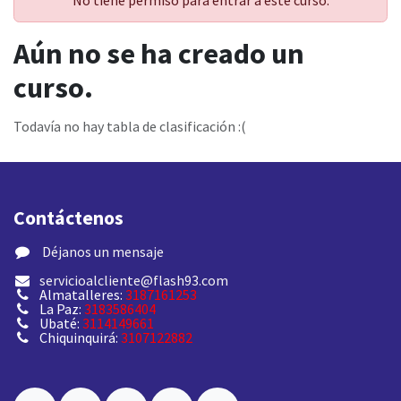
No tiene permiso para entrar a este curso.
Aún no se ha creado un
curso.
Todavía no hay tabla de clasificación :(
Contáctenos
​ Déjanos un mensaje
servicioalcliente@flash93.com
Almatalleres:
3187161253
La Paz:
3183586404
Ubaté:
3114149661
Chiquinquirá:
3107122882