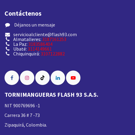
Contáctenos
​ Déjanos un mensaje
servicioalcliente@flash93.com
Almatalleres:
3187161253
La Paz:
3183586404
Ubaté:
3114149661
Chiquinquirá:
3107122882
TORNIMANGUERAS FLASH 93 S.A.S.
NIT 900769696 -1
Carrera 36 # 7 -73
Zipaquirá, Colombia.