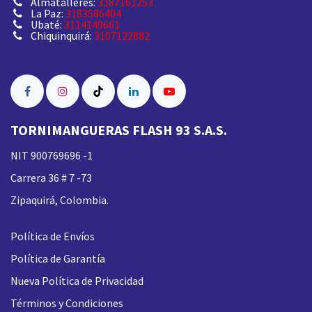
Almatalleres:
3187161253
La Paz:
3183586404
Ubaté:
3114149661
Chiquinquirá:
3107122882
TORNIMANGUERAS FLASH 93 S.A.S.
NIT 900769696 -1
Carrera 36 # 7 -73
Zipaquirá, Colombia.
Política de Envíos
Política de Garantía
Nueva
Política de Privacidad
Términos y Condiciones