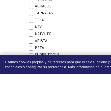
ABRACOL
TARRAJAS
TELA
NEO
KATCHER
ARISTA
BETA
SUPER TOOLS
CABLE TIE
Usamos cookies propias y de terceros para que el sitio funcione y
esenciales o configurar su preferencia. Más información en nuest
Security
MAKITA
AFIX
TRUPER
JASIC
JIAMEISI
PEGATANKE