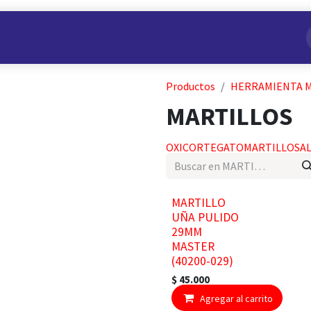
s
Nuestros Productos
Conviértete en Aliado
Nosotros
Productos
HERRAMIENTA 
MARTILLOS
OXICORTE
GATO
MARTILLOS
A
MARTILLO
UÑA PULIDO
29MM
MASTER
(40200-029)
$
45.000
Agregar al carrito