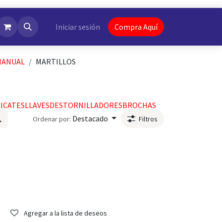
NotiFlash
Iniciar sesión
Compra Aquí
MANUAL
MARTILLOS
LICATES
LLAVES
DESTORNILLADORES
BROCHAS
Destacado
Ordenar por:
Filtros
Agregar a la lista de deseos