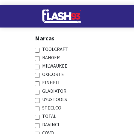
Ir al contenido
Nuestros Almacene
Marcas
TOOLCRAFT
RANGER
MILWAUKEE
OXICORTE
EINHELL
GLADIATOR
UYUSTOOLS
STEELCO
TOTAL
DAVINCI
COVO